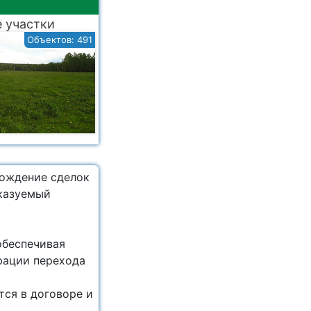
 участки
Объектов: 491
вождение сделок
сказуемый
беспечивая
трации перехода
тся в договоре и