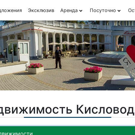
29
дложения
Эксклюзив
Аренда
Посуточно
Ос
1
движимость Кисловод
движимости