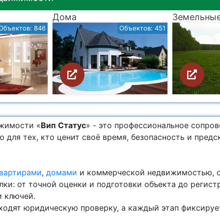
Дома
Земельные
Объектов: 846
Объектов: 451
ижимости «
Вип Статус
» - это профессиональное сопро
 для тех, кто ценит своё время, безопасность и пред
вартирами
,
домами
и коммерческой недвижимостью, о
лки: от точной оценки и подготовки объекта до регис
и ключей.
ходят юридическую проверку, а каждый этап фиксируе