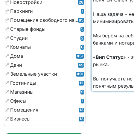
Новостройки
28
Паркинги
1
Наша задача - не
Помещения свободного назначения
85
минимизировать 
Старые фонды
5
Мы берём на себ
Студии
2
банками и нотар
Комнаты
6
Дома
451
«
Вип Статус
» - 
рынка.
Дачи
49
Земельные участки
491
Вы получаете не
Гостиницы
12
понятным резуль
Магазины
9
Офисы
1
Помещения
13
Бизнесы
13