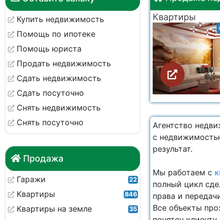
Квартиры
Купить недвижимость
Помощь по ипотеке
Помощь юриста
Продать недвижимость
Сдать недвижимость
Сдать посуточно
Снять недвижимость
Снять посуточно
Агентство недв
с недвижимостью
результат.
Продажа
Мы работаем с
к
Гаражи
22
полный цикл сде
Квартиры
846
права и передач
Все объекты про
Квартиры на земле
35
понятен клиенту.