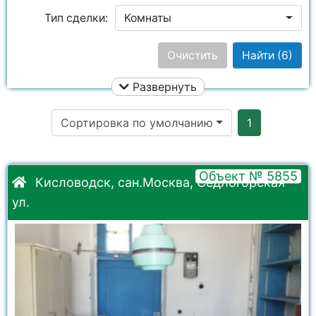
Тип сделки:
Комнаты
Цена:
Очистить
Найти
(6)
Развернуть
Площадь общая:
Сортировка по умолчанию
1
Улица:
Ничего не выбрано
Этаж:
Объект № 5855
Кисловодск, сан.Москва, Седлогорская
ул.
Район:
Ничего не выбрано
Кол. комнат:
Город:
Ничего не выбрано