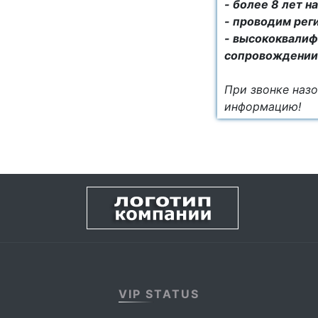
- более 8 лет 
- проводим рег
- высококвалиф
сопровождении
При звонке наз
информацию!
VIP STATUS