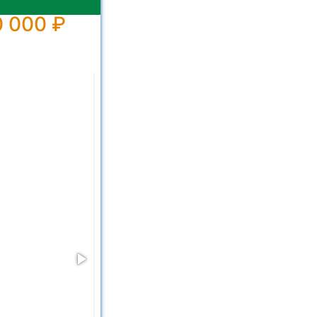
 000 ₽
whatsapp ima