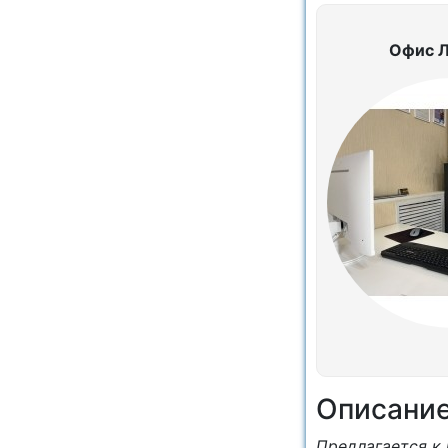
Офис 
Описани
Предлагается к