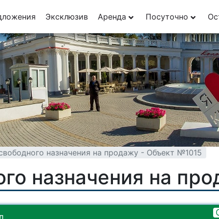
дложения
Эксклюзив
Аренда
Посуточно
Ос
вободного назначения на продажу - Объект №1015
го назначения на про
л.