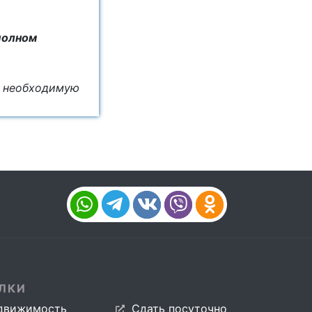
полном
м необходимую
ЛКИ
движимость
Сдать посуточно