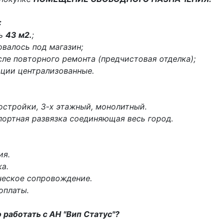
:
дь
43 м2.
;
овалось под магазин;
ле повторного ремонта (предчистовая отделка);
ации централизованные.
постройки, 3-х этажный, монолитный.
портная развязка соединяющая весь город.
ия.
а.
ческое сопровождение.
оплаты.
 работать с АН "Вип Статус"?