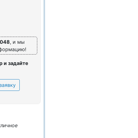
1048
, и мы
нформацию!
 и задайте
заявку
тличное