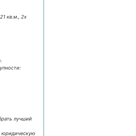
1 кв.м., 2х
.
тупности:
брать лучший
ю юридическую