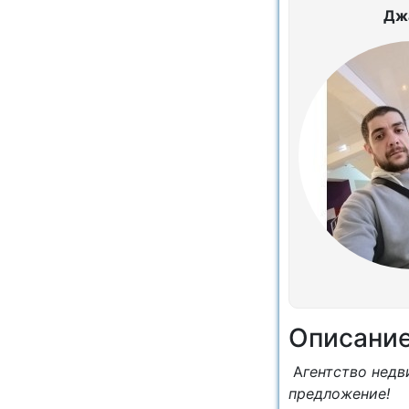
Дж
Описани
А
гентство недв
предложение!