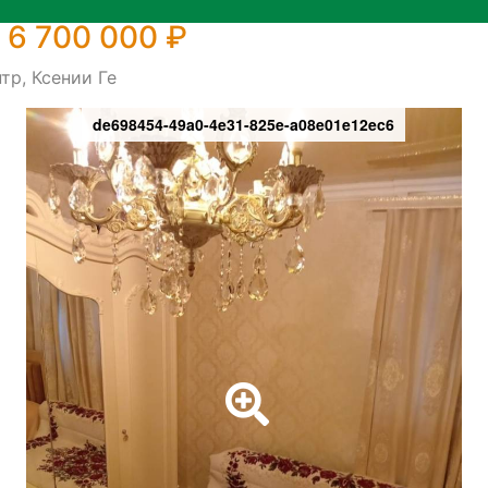
 6 700 000 ₽
тр, Ксении Ге
de698454-49a0-4e31-825e-a08e01e12ec6