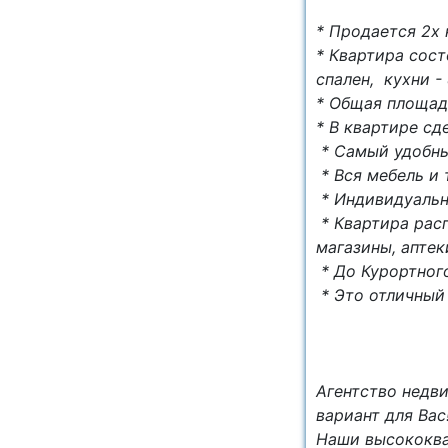
* Продается 2х 
* Квартира состо
спален, кухни - 
* Общая площадь
* В квартире сд
* Самый удобны
* Вся мебель и 
* Индивидуальн
* Квартира рас
магазины, аптек
* До Курортного
* Это отличный 
Агентство недв
вариант для Вас
Наши высококва