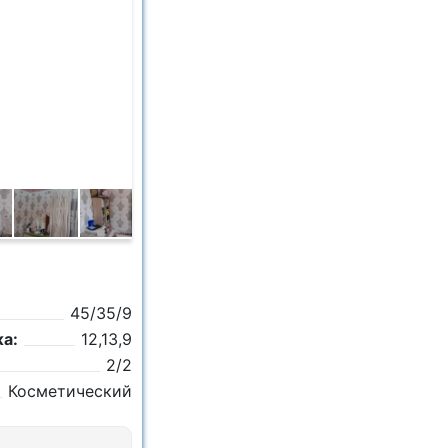
45/35/9
а:
12,13,9
2/2
Косметический