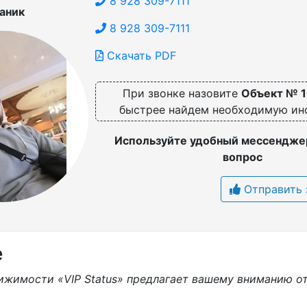
8 928 309-7111
аник
8 928 309-7111
Скачать PDF
При звонке назовите
Объект № 
быстрее найдем необходимую и
Используйте удобный мессенджер
вопрос
Отправить 
е
ижимости «VIP Status» предлагает вашему вниманию о