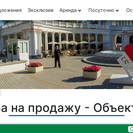
29
дложения
Эксклюзив
Аренда
Посуточно
Ос
1
а на продажу - Объе
О