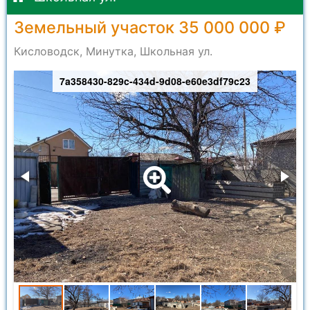
Земельный участок 35 000 000 ₽
Кисловодск, Минутка, Школьная ул.
7a358430-829c-434d-9d08-e60e3df79c23