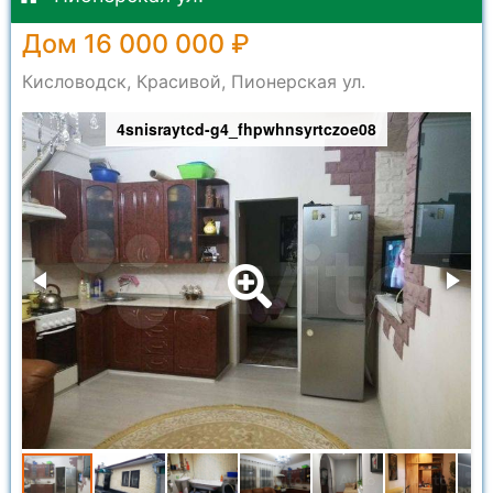
Дом 16 000 000 ₽
Кисловодск, Красивой, Пионерская ул.
4snisraytcd-g4_fhpwhnsyrtczoe08