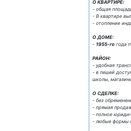
О КВАРТИРЕ:
- общая площа
- В квартире в
- отопление инд
О ДОМЕ:
-
1955-го
года п
РАЙОН:
- удобная транс
- в пешей досту
школы, магазин
О СДЕЛКЕ:
- без обременен
- прямая продаж
- полное юриди
- любые формы 