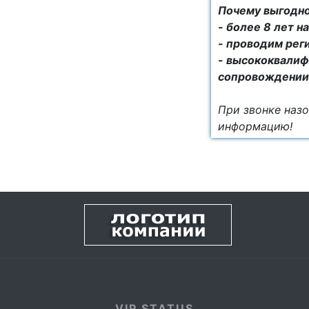
Почему выгодно
- более 8 лет 
- проводим рег
- высококвалиф
сопровождении
При звонке назо
информацию!
VIP STATUS