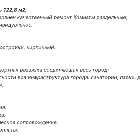
дь
122,8 м2
;
ыполнен качественный ремонт Комнаты раздельные;
ивидуальное.
остройки, кирпичный.
портная развязка соединяющая весь город;
пности вся инфраструктура города: санатории, парки, 
ы.
ия.
а.
ческое сопровождение.
оплаты.