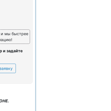
, и мы быстрее
мацию!
 и задайте
заявку
ОНЕ.