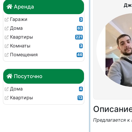
Дж
Аренда
Гаражи
3
Дома
63
Квартиры
221
Комнаты
3
Помещения
46
Посуточно
Дома
4
Квартиры
13
Описани
Предлагается к