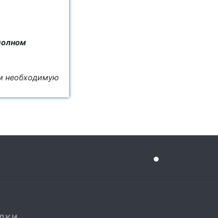
полном
ём необходимую
ЛКИ