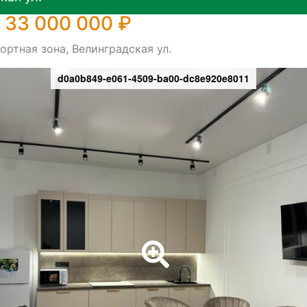
 33 000 000 ₽
ортная зона, Велинградская ул.
d0a0b849-e061-4509-ba00-dc8e920e8011