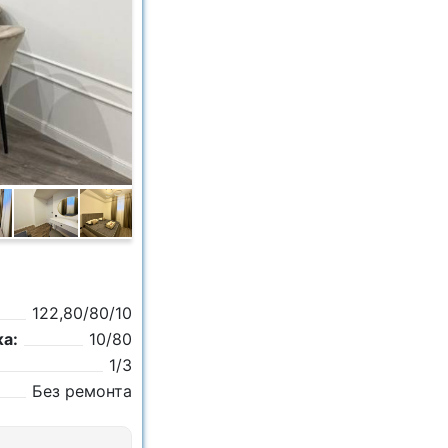
122,80/80/10
а:
10/80
1/3
Без ремонта