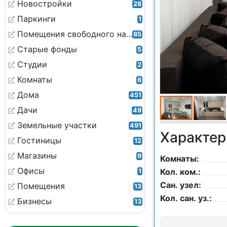
Новостройки
28
Паркинги
1
Помещения свободного назначения
85
Старые фонды
5
Студии
2
Комнаты
6
Дома
451
Дачи
49
Земельные участки
491
Характер
Гостиницы
12
Магазины
9
Комнаты:
Офисы
Кол. ком.:
1
Сан. узел:
Помещения
13
Кол. сан. уз.:
Бизнесы
13