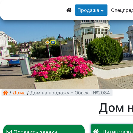
8 (928) 5555-9
Продажа
Спецпре
8 (928) 3054-11
/
Дома
/
Дом на продажу - Объект №2084
Дом 
Пятигорская
Оставить заявку