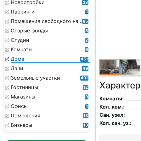
Новостройки
28
Паркинги
1
Помещения свободного назначения
85
Старые фонды
5
Студии
2
Комнаты
6
Дома
451
Дачи
49
Земельные участки
491
Характер
Гостиницы
12
Магазины
9
Комнаты:
Офисы
Кол. ком.:
1
Сан. узел:
Помещения
13
Кол. сан. уз.:
Бизнесы
13