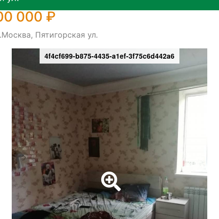
00 000 ₽
.Москва, Пятигорская ул.
4f4cf699-b875-4435-a1ef-3f75c6d442a6