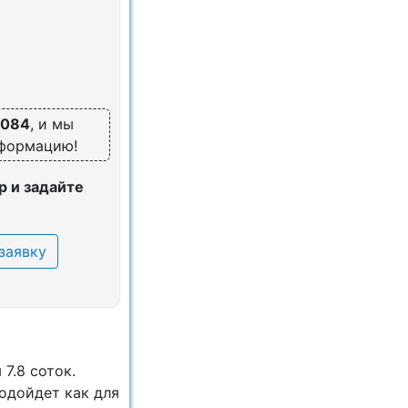
2084
, и мы
нформацию!
 и задайте
заявку
7.8 соток.
одойдет как для