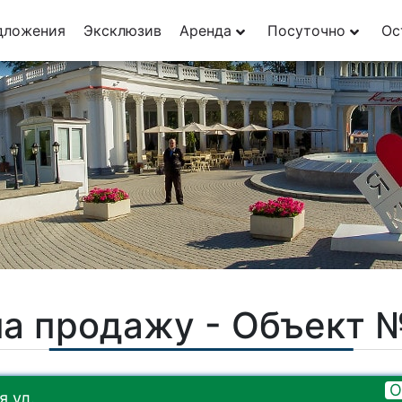
29
дложения
Эксклюзив
Аренда
Посуточно
Ос
1
на продажу - Объект 
О
 ул.