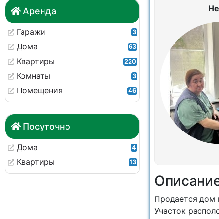
Не
Аренда
Гаражи
3
Дома
63
Квартиры
220
Комнаты
3
Помещения
46
Посуточно
Дома
4
Квартиры
13
Описани
Продается дом в
Участок располо