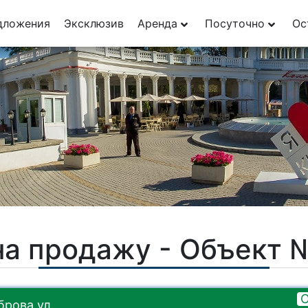
дложения
Эксклюзив
Аренда
Посуточно
Ос
на продажу - Объект 
О
рова ул.