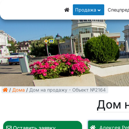
8 (928) 5555-929
Продажа
Спецпре
8 (928) 3054-111
/
Дома
/
Дом на продажу - Объект №2164
Дом 
Алексея Реб
Оставить заявку