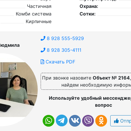
Частичная
Охрана:
Комби система
Сотки:
Кирпичные
8 928 555-5929
Людмила
8 928 305-4111
Скачать PDF
При звонке назовите
Объект № 2164
найдем необходимую инфор
Используйте удобный мессенджер
вопрос
Отпр