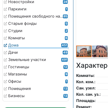
Новостройки
28
Паркинги
1
Помещения свободного назначения
85
Старые фонды
5
Студии
2
Комнаты
6
Дома
451
Дачи
49
Земельные участки
491
Характер
Гостиницы
12
Магазины
9
Комнаты:
Офисы
Кол. ком.:
1
Сан. узел:
Помещения
13
Кол. сан. уз.:
Бизнесы
13
Площадь:
Ремонт: