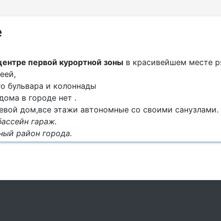
е
центре первой курортной зоны
в красивейшем месте р
еей,
го бульвара и колоннады
дома в городе нет .
евой дом,все этажи автономные со своими санузлами.
бассейн гараж.
ый район города.