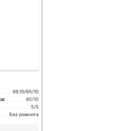
99,10/85/10
а:
85/10
5/5
Без ремонта