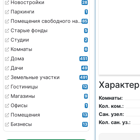
Новостройки
28
Паркинги
1
Помещения свободного назначения
85
Старые фонды
5
Студии
2
Комнаты
6
Дома
451
Дачи
49
Земельные участки
491
Характер
Гостиницы
12
Магазины
9
Комнаты:
Офисы
Кол. ком.:
1
Сан. узел:
Помещения
13
Кол. сан. уз.:
Бизнесы
13