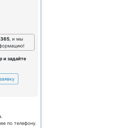
2365
, и мы
нформацию!
 и задайте
заявку
.
ее по телефону.