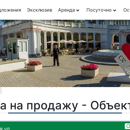
29
дложения
Эксклюзив
Аренда
Посуточно
Ос
1
а на продажу - Объе
О
 ул.