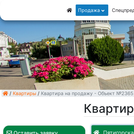
8 (928) 5555-9
Продажа
Спецпре
8 (928) 3054-11
/
Квартиры
/
Квартира на продажу - Объект №2365
Квартир
Пятигорская
Оставить заявку