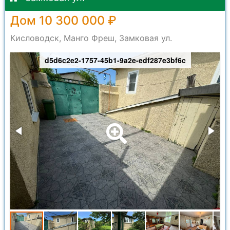
Дом 10 300 000 ₽
Кисловодск, Манго Фреш, Замковая ул.
d5d6c2e2-1757-45b1-9a2e-edf287e3bf6c