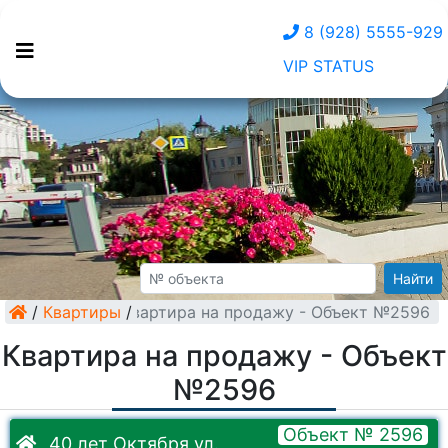
8 (928) 5555-929
VIP STATUS
Найти
/
Квартиры
Квартира на продажу - Объект №2596
/
Квартира на продажу - Объект
№2596
Объект № 2596
40 лет Октября ул.