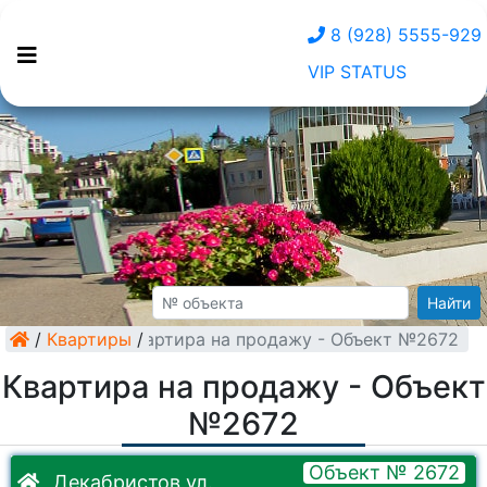
8 (928) 5555-929
VIP STATUS
Найти
/
Квартиры
Квартира на продажу - Объект №2672
/
Квартира на продажу - Объект
№2672
Объект № 2672
Декабристов ул.