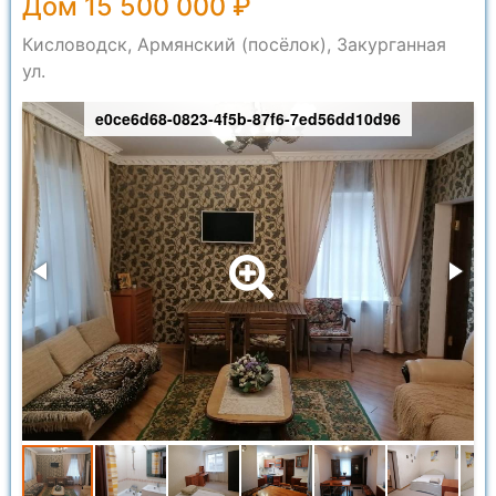
Дом 15 500 000 ₽
Кисловодск, Армянский (посёлок), Закурганная
ул.
e0ce6d68-0823-4f5b-87f6-7ed56dd10d96