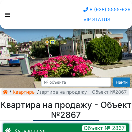
8 (928) 5555-929
VIP STATUS
Найти
/
Квартиры
Квартира на продажу - Объект №2867
/
Квартира на продажу - Объект
№2867
Объект № 2867
Кутузова ул.