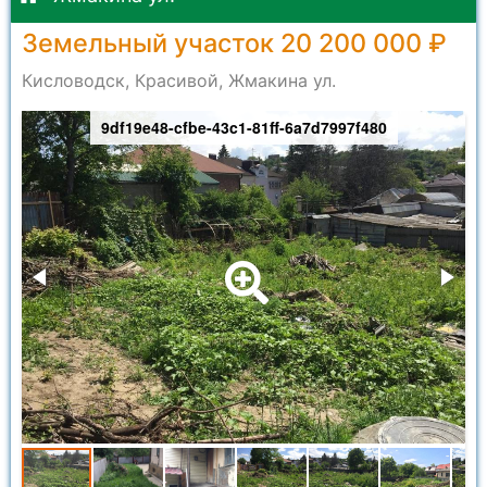
Земельный участок 20 200 000 ₽
Кисловодск, Красивой, Жмакина ул.
9df19e48-cfbe-43c1-81ff-6a7d7997f480