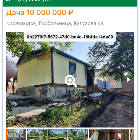
Дача 10 000 000 ₽
Кисловодск, Горбольница, Кутузова ул.
0b2279f7-5672-47d0-ba4c-18bfda14da89