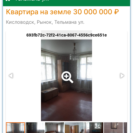
Квартира на земле 30 000 000 ₽
Кисловодск, Рынок, Тельмана ул.
693fb72c-72f2-41ca-8067-4556c9ce651e