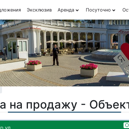
29
дложения
Эксклюзив
Аренда
Посуточно
Ос
1
а на продажу - Объе
О
о ул.