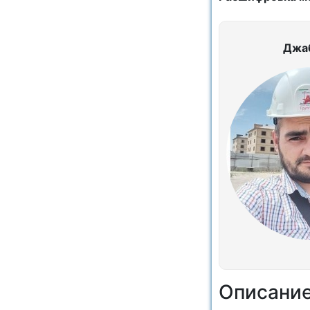
Джа
Описани