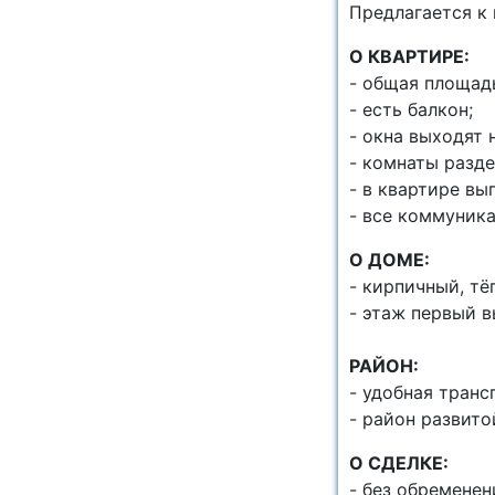
Предлагается к
О КВАРТИРЕ:
- общая площа
- есть балкон;
- окна выходят 
- комнаты разде
- в квартире в
- все коммуник
О ДОМЕ:
- кирпичный, тё
- этаж первый в
РАЙОН:
- удобная транс
- район развито
О СДЕЛКЕ:
- без обременен