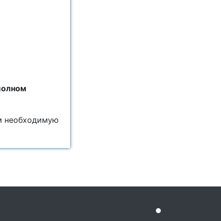
полном
м необходимую