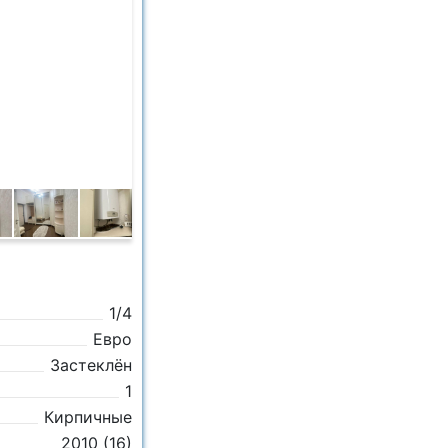
1/4
Евро
Застеклён
1
Кирпичные
2010 (16)