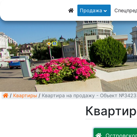
8 (928) 5555-9
Продажа
Спецпре
8 (928) 3054-11
/
Квартиры
/
Квартира на продажу - Объект №3423
Квартир
Островског