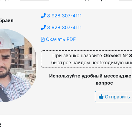
8 928 307-4111
браил
8 928 307-4111
Скачать PDF
При звонке назовите
Объект № 
быстрее найдем необходимую и
Используйте удобный мессенджер
вопрос
Отправить 
е