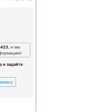
3423
, и мы
нформацию!
 и задайте
заявку