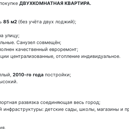
 покупке
ДВУХКОМНАТНАЯ КВАРТИРА.
дь
85
м2
(без учёта двух лоджий);
на улицу;
льные. Санузел совмещён;
ыполнен качественный евроремонт;
ации централизованные, отопление индивидуальное.
плый,
2010-го
года
постройки;
ысокий.
портная развязка соединяющая весь город;
й инфраструктуры: детские сады, школы, магазины и пр
ия.