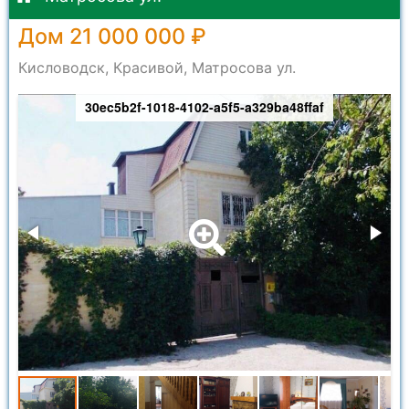
Дом 21 000 000 ₽
Кисловодск, Красивой, Матросова ул.
30ec5b2f-1018-4102-a5f5-a329ba48ffaf