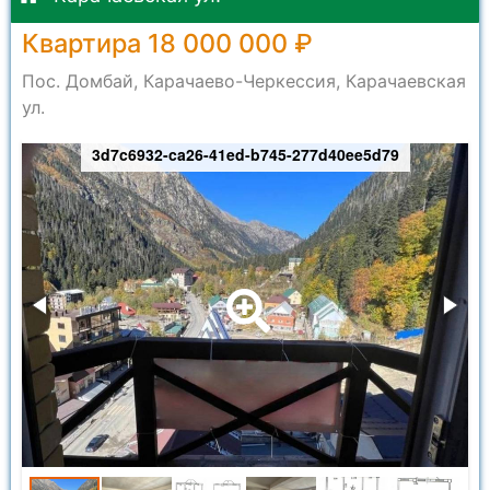
Квартира 18 000 000 ₽
Пос. Домбай, Карачаево-Черкессия, Карачаевская
ул.
3d7c6932-ca26-41ed-b745-277d40ee5d79