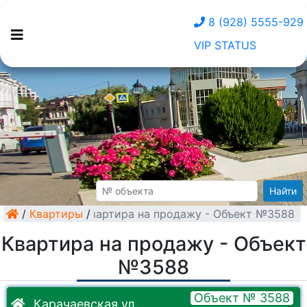
8 (928) 5555-929
VIP STATUS
Найти
/
Квартиры
Квартира на продажу - Объект №3588
/
Квартира на продажу - Объект
№3588
Объект № 3588
Карачаевская ул.