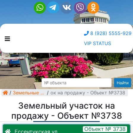
8 (928) 5555-929
VIP STATUS
Найти
Земельный участок на продажу - Объект №3738
/
Земельные участки
/
Земельный участок на
продажу - Объект №3738
Объект № 3738
Ессентукская ул.