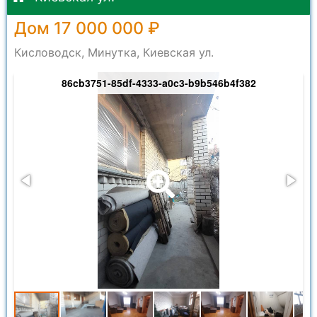
Дом 17 000 000 ₽
Кисловодск, Минутка, Киевская ул.
86cb3751-85df-4333-a0c3-b9b546b4f382