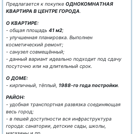
Предлaгaется к покупке
ОДНОКОMНAТHAЯ
КBAPTИPA В ЦЕНТРЕ ГОРОДА
.
О КBAPТИPE:
- oбщaя площадь
41 м2
;
- улучшенная планировка. Выполнен
косметический ремонт;
- санузел совмещённый;
- данный вариант идеально подходит под сдачу
посуточно или на длительный срок.
О ДОМЕ:
- кирпичный, тёплый,
1988-го года постройки
.
РАЙОН:
- удобная транспортная развязка соединяющая
весь город;
- в пешей доступности вся инфраструктура
города: санатории, детские сады, школы,
магазины и пр.