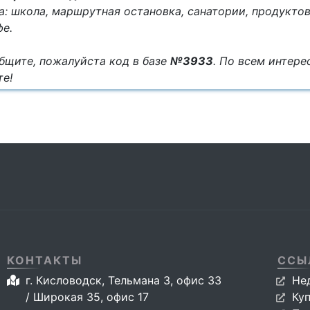
: школа, маршрутная остановка, санатории, продуктов
фе.
бщите, пожалуйста код в базе
№3933
. По всем интер
те!
КОНТАКТЫ
ССЫ
г. Кисловодск, Тельмана 3, офис 33
Не
/ Широкая 35, офис 17
Ку