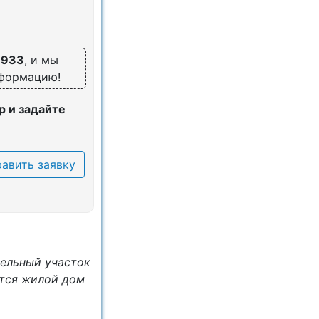
3933
, и мы
нформацию!
 и задайте
авить заявку
мельный участок
ется жилой дом