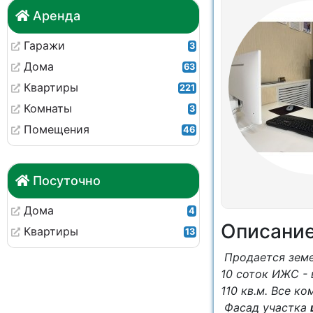
Аренда
Гаражи
3
Дома
63
Квартиры
221
Комнаты
3
Помещения
46
Посуточно
Дома
4
Описани
Квартиры
13
Продается земе
10 соток ИЖС -
110 кв.м. Все 
Фасад участка