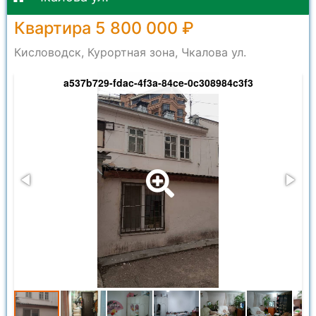
Квартира 5 800 000 ₽
Кисловодск, Курортная зона, Чкалова ул.
a537b729-fdac-4f3a-84ce-0c308984c3f3