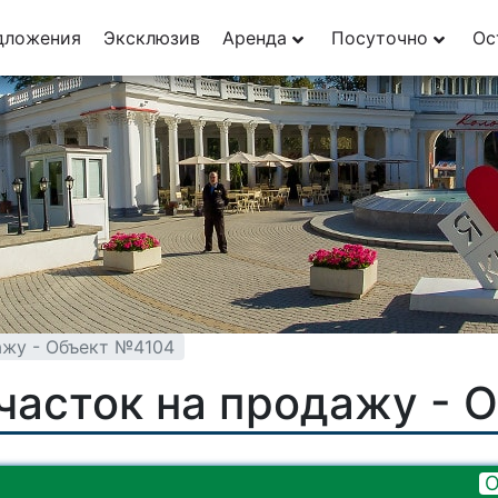
дложения
Эксклюзив
Аренда
Посуточно
Ос
ажу - Объект №4104
часток на продажу - 
О