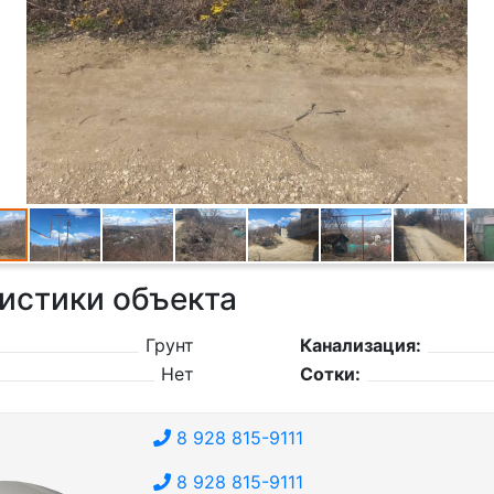
истики объекта
Грунт
Канализация:
Нет
Сотки:
8 928 815-9111
8 928 815-9111