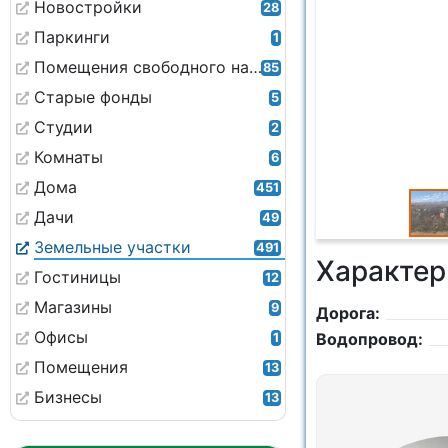
Новостройки
28
Паркинги
1
Помещения свободного назначения
85
Старые фонды
5
Студии
2
Комнаты
6
Дома
451
Дачи
49
Земельные участки
491
Характер
Гостиницы
12
Магазины
9
Дорога:
Офисы
Водопровод:
1
Помещения
13
Бизнесы
13