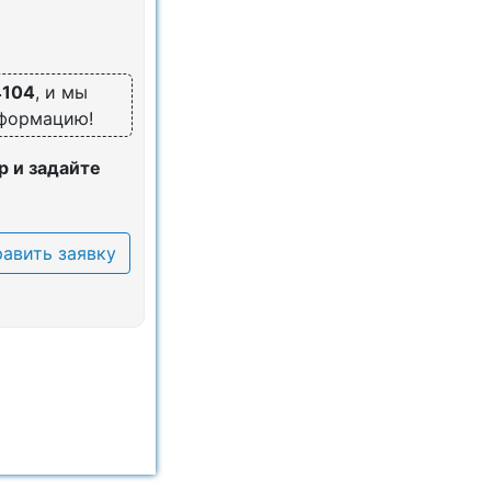
4104
, и мы
нформацию!
 и задайте
авить заявку