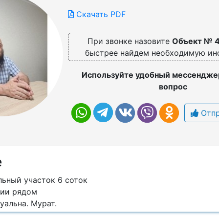
Скачать PDF
При звонке назовите
Объект № 
быстрее найдем необходимую и
Используйте удобный мессенджер
вопрос
Отпр
е
льный участок 6 соток
ции рядом
уальна. Мурат.