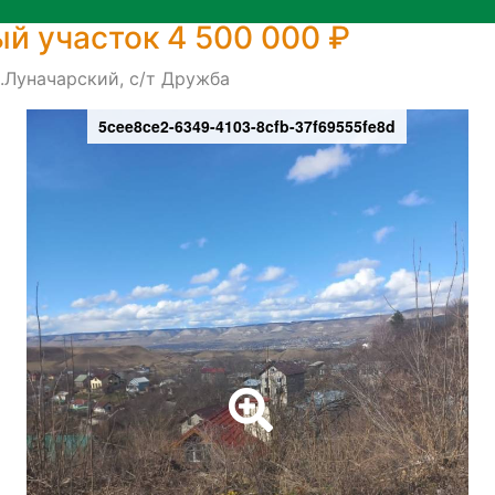
й участок 4 500 000 ₽
.Луначарский, с/т Дружба
5cee8ce2-6349-4103-8cfb-37f69555fe8d