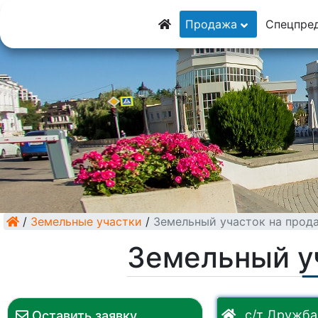
8 (928) 5555-929
Продажа
Спецпре
8 (928) 3054-111
/
Земельные участки
/
Земельный участок на прод
Земельный у
с/т Дружба
Оставить заявку