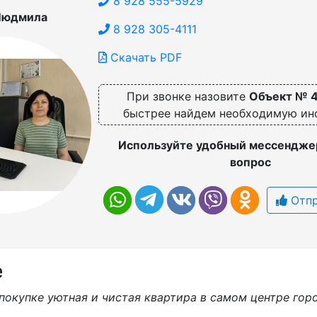
8 928 555-5929
Людмила
8 928 305-4111
Скачать PDF
При звонке назовите
Объект № 
быстрее найдем необходимую и
Используйте удобный мессенджер
вопрос
Отпр
е
покупке уютная и чистая квартира в самом центре гор