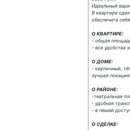
Идеальный вари
В квартире сде
обеспечите себ
O KВАРТИРЕ:
- общая площa
- все удобства 
О ДОМЕ:
- кирпичный, тё
лучшая локация
О РАЙОНЕ:
-театральная п
- удобная транс
- в пешей досту
О СДЕЛКЕ: