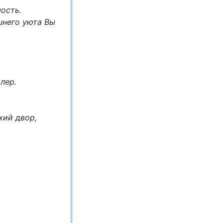
ость.
шнего уюта Вы
лер.
хий двор,