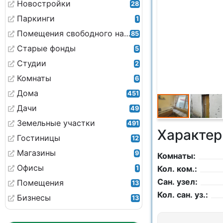
Новостройки
28
Паркинги
1
Помещения свободного назначения
85
Старые фонды
5
Студии
2
Комнаты
6
Дома
451
Дачи
49
Земельные участки
491
Характер
Гостиницы
12
Магазины
9
Комнаты:
Офисы
Кол. ком.:
1
Сан. узел:
Помещения
13
Кол. сан. уз.:
Бизнесы
13