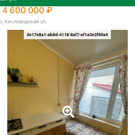
 4 600 000 ₽
р, Кисловодская ул.
0e17e8a1-ab8d-4118-8af7-ef1a3e2f90a4