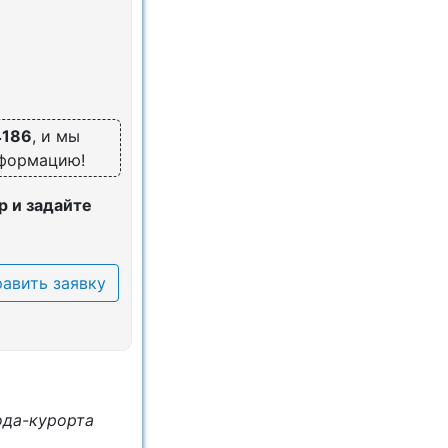
4186
, и мы
нформацию!
 и задайте
авить заявку
ода-курорта