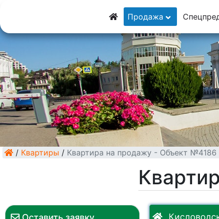
8 (928) 5555-929
Продажа
Спецпре
8 (928) 3054-111
/
Квартиры
/
Квартира на продажу - Объект №4186
Квартир
Кисловодск
Оставить заявку