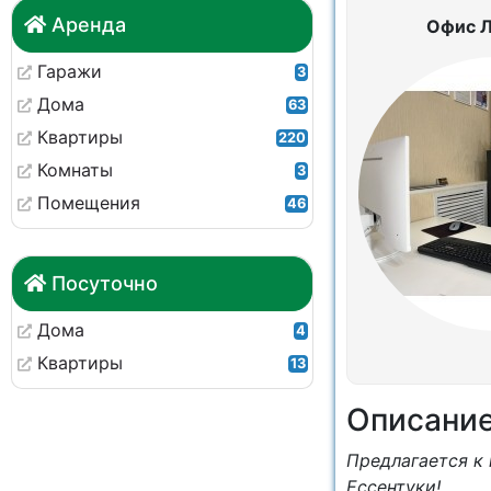
Аренда
Офис 
Гаражи
3
Дома
63
Квартиры
220
Комнаты
3
Помещения
46
Посуточно
Дома
4
Квартиры
13
Описани
Предлагaется к 
Ессентуки!