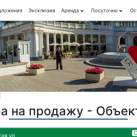
дложения
Эксклюзив
Аренда
Посуточно
Ос
а на продажу - Объе
О
ая ул.