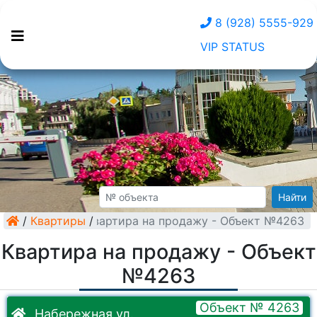
8 (928) 5555-929
VIP STATUS
Найти
/
Квартиры
Квартира на продажу - Объект №4263
/
Квартира на продажу - Объект
№4263
Объект № 4263
Набережная ул.