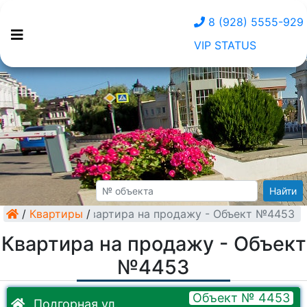
8 (928) 5555-929
VIP STATUS
Найти
/
Квартиры
Квартира на продажу - Объект №4453
/
Квартира на продажу - Объект
№4453
Объект № 4453
Подгорная ул.