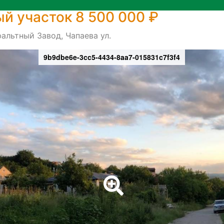
й участок 8 500 000 ₽
альтный Завод, Чапаева ул.
9b9dbe6e-3cc5-4434-8aa7-015831c7f3f4