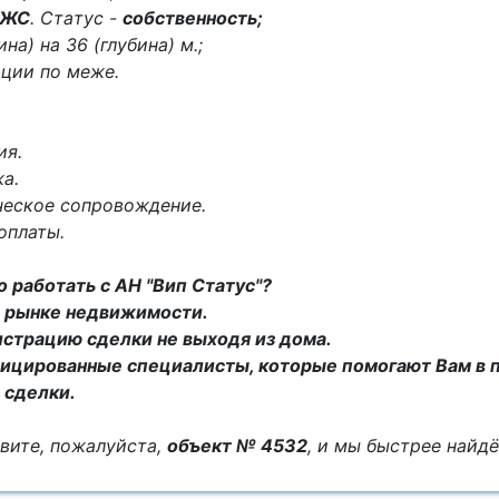
ИЖС
. Cтaтус -
собственность;
на) на 36 (глубина) м.;
ации по меже.
ия.
а.
ческое сопровождение.
оплаты.
 работать с АН "Вип Статус"?
на рынке недвижимости.
истрацию сделки не выходя из дома.
ицированные специалисты, которые помогают Вам в 
 сделки.
вите, пожалуйста,
объект № 4532
, и мы быстрее найд