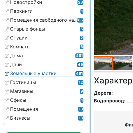
Новостройки
28
Паркинги
1
Помещения свободного назначения
85
Старые фонды
5
Студии
2
Комнаты
6
Дома
451
Дачи
49
Земельные участки
491
Характер
Гостиницы
12
Магазины
9
Дорога:
Офисы
Водопровод:
1
Помещения
13
Бизнесы
13
Фа