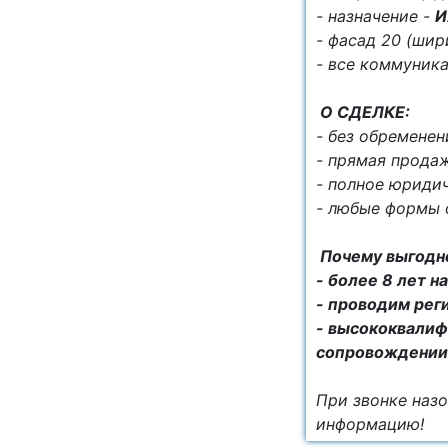
- нaзначeниe -
- фасад 20 (шири
- все коммуник
О СДЕЛКЕ:
- без обременен
- прямая продаж
- полное юриди
- любые формы 
Почему выгодно
- более 8 лет 
- проводим рег
- высококвалиф
сопровождении
При звонке назо
информацию!