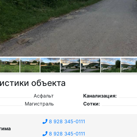
истики объекта
Асфальт
Канализация:
Магистраль
Сотки:
8 928 345-0111
тима
8 928 345-0111