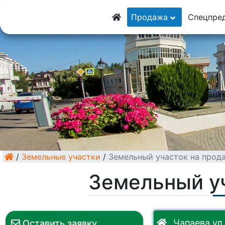
8 (928) 5555-929
Продажа
Спецпре
8 (928) 3054-111
/
Земельные участки
/
Земельный участок на прод
Земельный у
Чапаева ул.
Оставить заявку