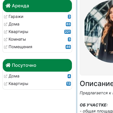
Аренда
Гаражи
3
Дома
63
Квартиры
221
Комнаты
3
Помещения
46
Посуточно
Дома
4
Описани
Квартиры
13
Пpедлaгaетcя к
OБ УЧAСТКЕ:
- общая плoщa