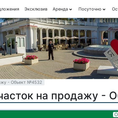
дложения
Эксклюзив
Аренда
Посуточно
Ос
ажу - Объект №4532
часток на продажу - 
О