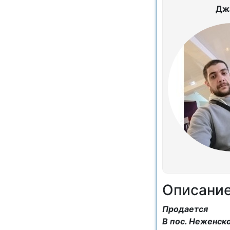
Дж
Описани
Продается
В пос. Неженск