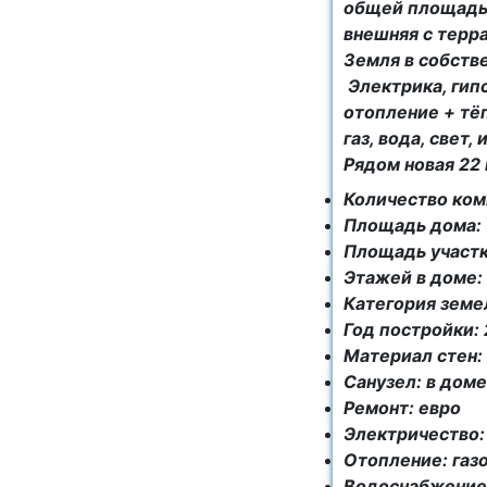
общей площадью
внешняя с терра
Земля в собств
Электрика, гип
отопление + тё
газ, вода, свет,
Рядом новая 22
Количество ком
Площадь дома: 
Площадь участка
Этажей в доме: 
Категория земе
Год постройки:
Материал стен:
Санузел: в доме
Ремонт: евро
Электричество:
Отопление: газ
Водоснабжение