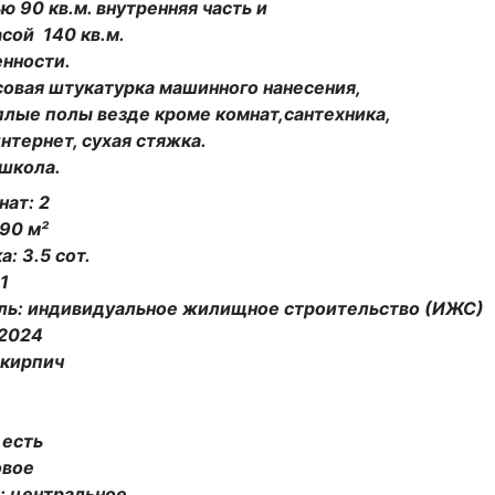
 90 кв.м. внутренняя часть и
сой 140 кв.м.
енности.
совая штукатурка машинного нанесения,
плые полы везде кроме комнат,сантехника,
 интернет, сухая стяжка.
 школа.
нат: 2
90 м²
: 3.5 сот.
1
ль: индивидуальное жилищное строительство (ИЖС)
 2024
 кирпич
 есть
овое
: центральное