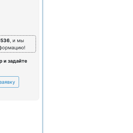
4536
, и мы
нформацию!
 и задайте
заявку