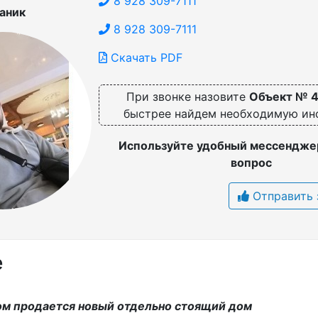
8 928 309-7111
аник
8 928 309-7111
Скачать PDF
При звонке назовите
Объект № 
быстрее найдем необходимую и
Используйте удобный мессенджер
вопрос
Отправить 
е
ом продается новый отдельно стоящий дом