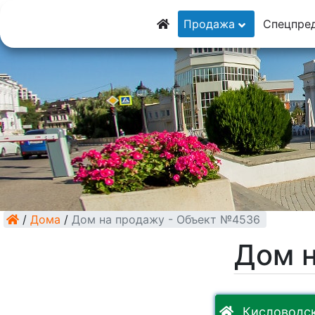
8 (928) 5555-9
Продажа
Спецпре
8 (928) 3054-11
/
Дома
/
Дом на продажу - Объект №4536
Дом 
Кисловодск