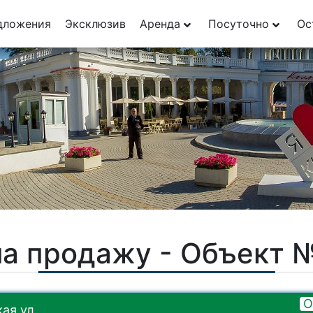
29
дложения
Эксклюзив
Аренда
Посуточно
Ос
1
на продажу - Объект 
О
ая ул.