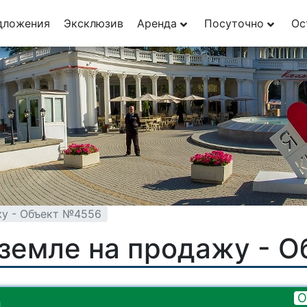
дложения
Эксклюзив
Аренда
Посуточно
Ос
жу - Объект №4556
 земле на продажу - 
О
.