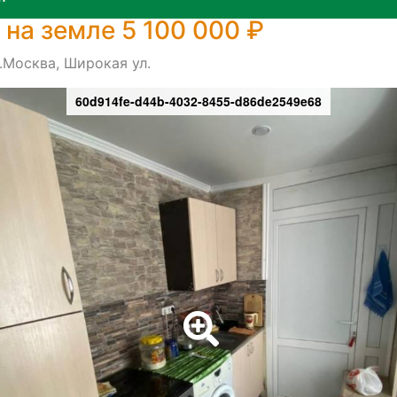
 на земле 5 100 000 ₽
.Москва, Широкая ул.
60d914fe-d44b-4032-8455-d86de2549e68