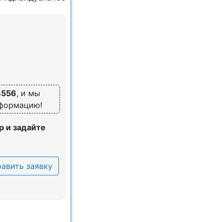
4556
, и мы
нформацию!
 и задайте
авить заявку