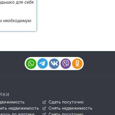
ёздышко для себя
ём необходимую
ЛКИ
движимость
Сдать посуточно
пить недвижимость
Снять недвижимость
мощь по ипотеке
Снять посуточно