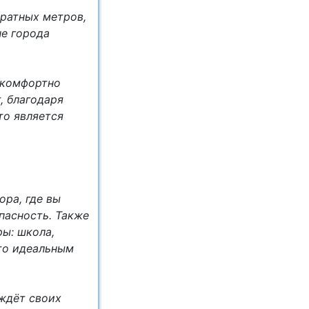
ратных метров,
е города
 комфортно
, благодаря
то является
ра, где вы
пасность. Также
ы: школа,
сто идеальным
ждёт своих