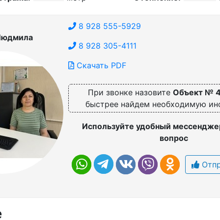
8 928 555-5929
Людмила
8 928 305-4111
Скачать PDF
При звонке назовите
Объект № 
быстрее найдем необходимую и
Используйте удобный мессенджер
вопрос
Отпр
е