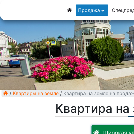
8 (928) 5555-929
Продажа
Спецпре
8 (928) 3054-111
/
Квартиры на земле
/
Квартира на земле на прода
Квартира на
Широкая ул