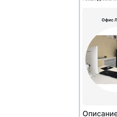
Офис 
Описани