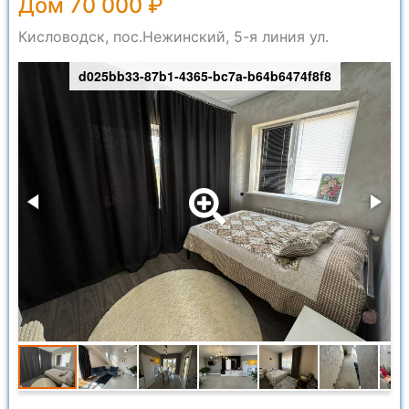
Дом 70 000 ₽
Кисловодск, пос.Нежинский, 5-я линия ул.
d025bb33-87b1-4365-bc7a-b64b6474f8f8