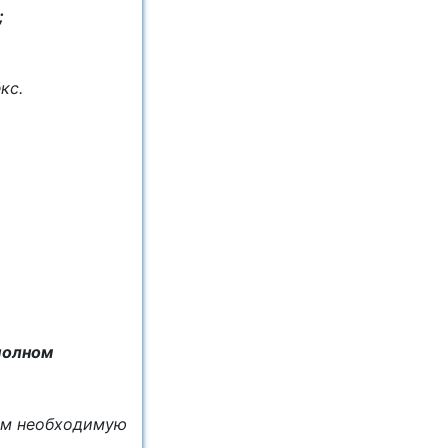
;
кс.
полном
ём необходимую