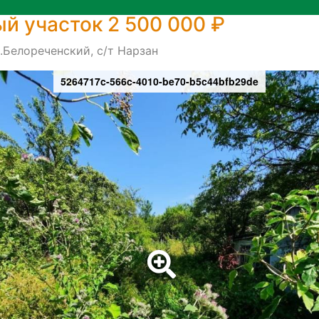
й участок 2 500 000 ₽
.Белореченский, с/т Нарзан
5264717c-566c-4010-be70-b5c44bfb29de