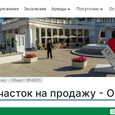
дложения
Эксклюзив
Аренда
Посуточно
Ос
ажу - Объект №4655
часток на продажу - 
О