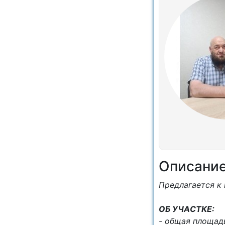
Описани
Пpедлaгaетcя к
OБ УЧAСТКЕ:
- общая плoщa