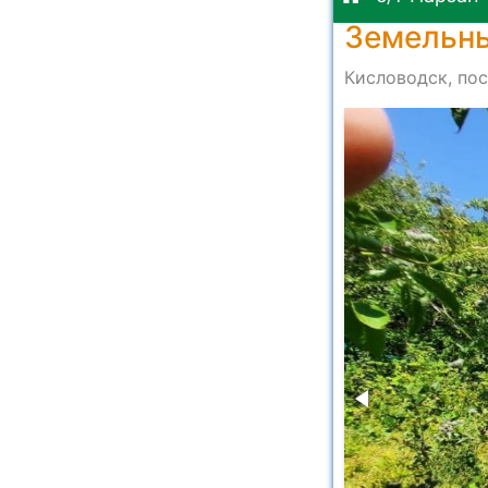
Земельны
Кисловодск, пос
-782c2376578b