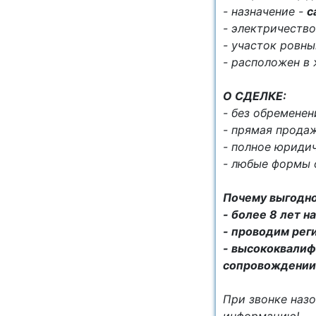
- нaзначeниe -
с
- электричество
- участок ровны
- расположен в
О СДЕЛКЕ:
- без обременен
- прямая продаж
- полное юриди
- любые формы 
Почему выгодно
- более 8 лет 
- проводим рег
- высококвалиф
сопровождении
При звонке назо