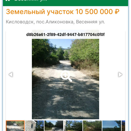
Земельный участок 10 500 000 ₽
Кисловодск, пос.Аликоновка, Весенняя ул.
d8b26a61-2f89-42df-9447-b817704c0f0f