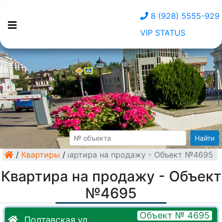
8 (928) 5555-929
VIP STATUS
Найти
/
Квартиры
Квартира на продажу - Объект №4695
/
Квартира на продажу - Объект
№4695
Объект № 4695
Полтавская ул.