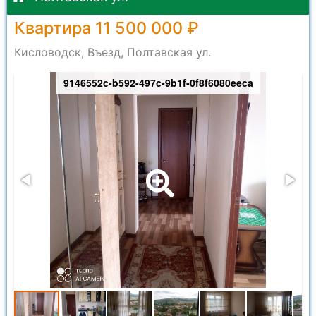
Квартира 11 500 000 ₽
Кисловодск, Въезд, Полтавская ул.
9146552c-b592-497c-9b1f-0f8f6080eeca