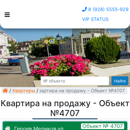
8 (928) 5555-929
VIP STATUS
Найти
/
Квартиры
Квартира на продажу - Объект №4707
/
Квартира на продажу - Объект
№4707
Объект № 4707
Героев Медиков ул.