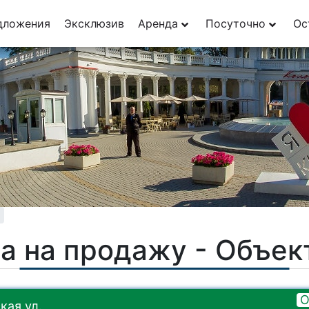
29
дложения
Эксклюзив
Аренда
Посуточно
Ос
1
а на продажу - Объе
О
кая ул.