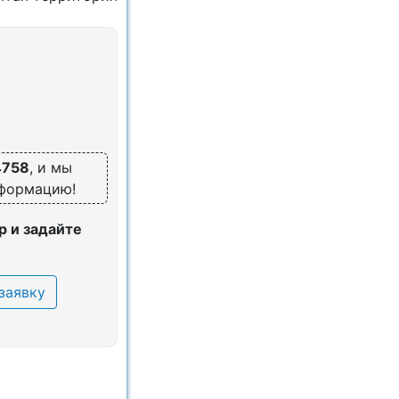
4758
, и мы
нформацию!
 и задайте
заявку