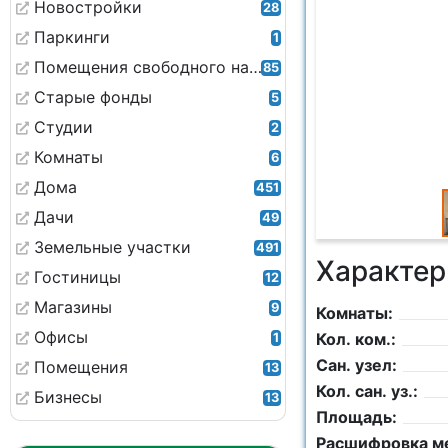
Новостройки
28
Паркинги
1
Помещения свободного назначения
85
Старые фонды
5
Студии
2
Комнаты
6
Дома
451
Дачи
49
Земельные участки
491
Характер
Гостиницы
12
Магазины
9
Комнаты:
Офисы
Кол. ком.:
1
Сан. узел:
Помещения
13
Кол. сан. уз.:
Бизнесы
13
Площадь:
Расшифровка м