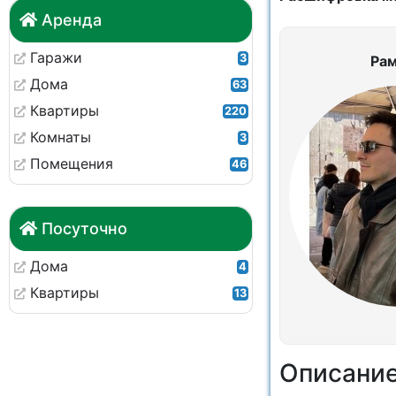
Аренда
Гаражи
3
Рам
Дома
63
Квартиры
220
Комнаты
3
Помещения
46
Посуточно
Дома
4
Квартиры
13
Описани