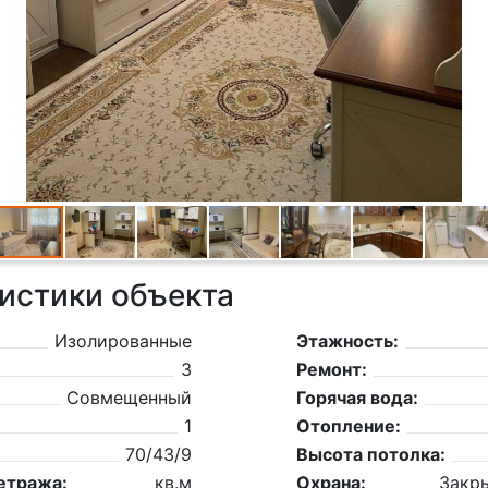
истики объекта
Изолированные
Этажность:
3
Ремонт:
Совмещенный
Горячая вода:
1
Отопление:
70/43/9
Высота потолка:
етража:
кв.м
Охрана:
Закр