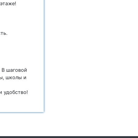
этаже!
ть.
 В шаговой
ы, школы и
и удобство!