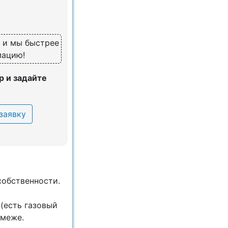
, и мы быстрее
мацию!
 и задайте
заявку
собственности.
(есть газовый
 меже.