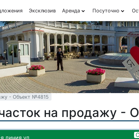
29
дложения
Эксклюзив
Аренда
Посуточно
Ос
1
ажу - Объект №4815
часток на продажу - 
О
я линия ул.