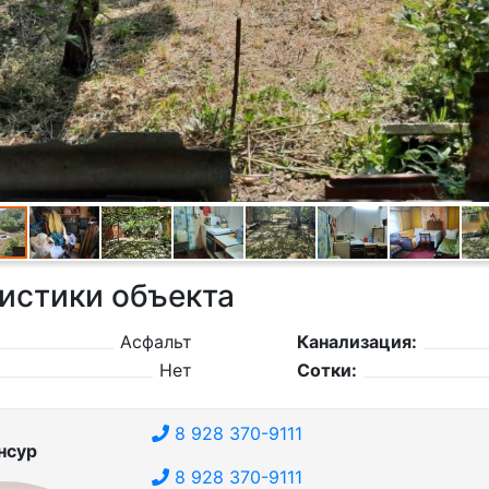
истики объекта
Асфальт
Канализация:
Нет
Сотки:
8 928 370-9111
нсур
8 928 370-9111