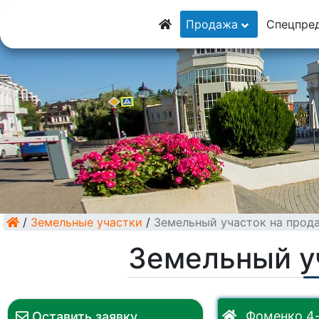
8 (928) 5555-9
Продажа
Спецпре
8 (928) 3054-11
/
Земельные участки
/
Земельный участок на прод
Земельный у
Фоменко 4-
Оставить заявку