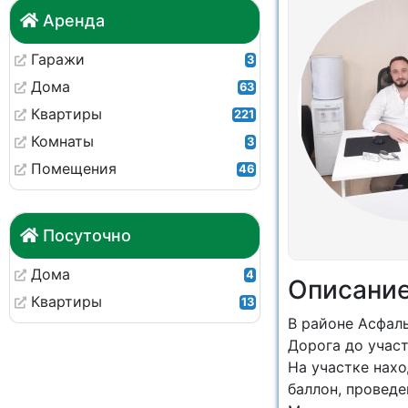
Аренда
Гаражи
3
Дома
63
Квартиры
221
Комнаты
3
Помещения
46
Посуточно
Дома
4
Описани
Квартиры
13
В районе Асфаль
Дорога до участ
На участке нахо
баллон, проведе