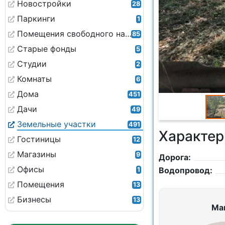
Новостройки
28
Паркинги
1
Помещения свободного назначения
85
Старые фонды
5
Студии
2
Комнаты
6
Дома
451
Дачи
49
Земельные участки
491
Характер
Гостиницы
12
Магазины
9
Дорога:
Офисы
Водопровод:
1
Помещения
13
Бизнесы
13
Ма