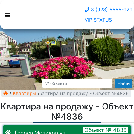
8 (928) 5555-929
VIP STATUS
Найти
/
Квартиры
Квартира на продажу - Объект №4836
/
Квартира на продажу - Объект
№4836
Объект № 4836
Героев Медиков ул.