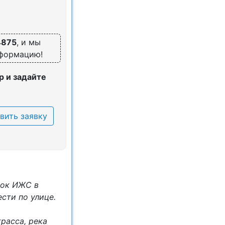
4875
, и мы
нформацию!
 и задайте
вить заявку
ток ИЖС в
сти по улице.
расса, река