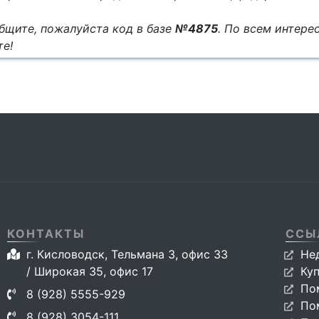
бщите, пожалуйста код в базе
№4875
. По всем интер
те!
КОНТАКТЫ
ССЫ
г. Кисловодск, Тельмана 3, офис 33
Не
/ Широкая 35, офис 17
Ку
По
8 (928) 5555-929
По
8 (928) 3054-111