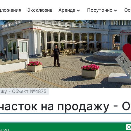
дложения
Эксклюзив
Аренда
Посуточно
Ос
ажу - Объект №4875
часток на продажу - 
О
 ул.