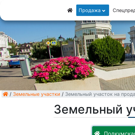
8 (928) 5555-929
Продажа
Спецпре
8 (928) 3054-111
/
Земельные участки
/
Земельный участок на прод
Земельный у
Подкумская