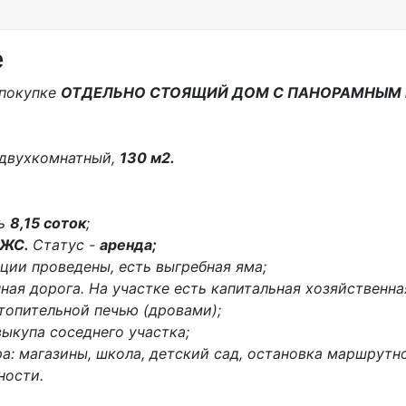
е
 покупке
ОТДЕЛЬНО СТОЯЩИЙ ДОМ С ПАНОРАМНЫМ
 двухкомнатный,
130 м2.
дь
8,15 сoток
;
ЖС.
Cтaтус -
аренда;
ции проведены, есть выгребная яма;
ная дорога. На участке есть капитальная хозяйственна
топительной печью (дровами);
ыкупа соседнего участка;
а: магазины, школа, детский сад, остановка маршрутно
ности.