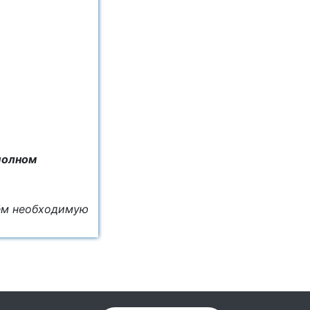
полном
дём необходимую