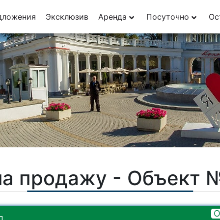
дложения
Эксклюзив
Аренда
Посуточно
Ос
на продажу - Объект 
О
л.