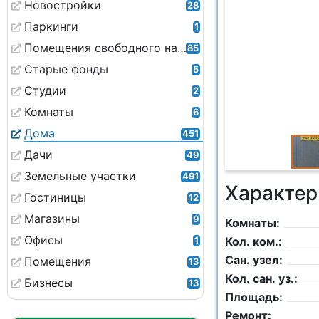
Новостройки
28
Паркинги
1
Помещения свободного назначения
85
Старые фонды
5
Студии
2
Комнаты
6
Дома
451
Дачи
49
Земельные участки
491
Характер
Гостиницы
12
Магазины
9
Комнаты:
Офисы
Кол. ком.:
1
Сан. узел:
Помещения
13
Кол. сан. уз.:
Бизнесы
13
Площадь:
Ремонт: