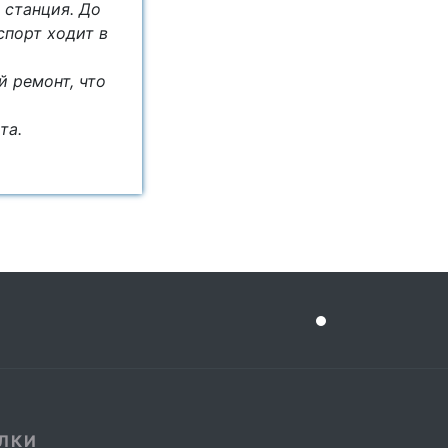
 станция. До
спорт ходит в
й ремонт, что
ета.
ЛКИ