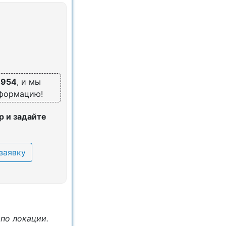
4954
, и мы
нформацию!
 и задайте
заявку
 по локации.