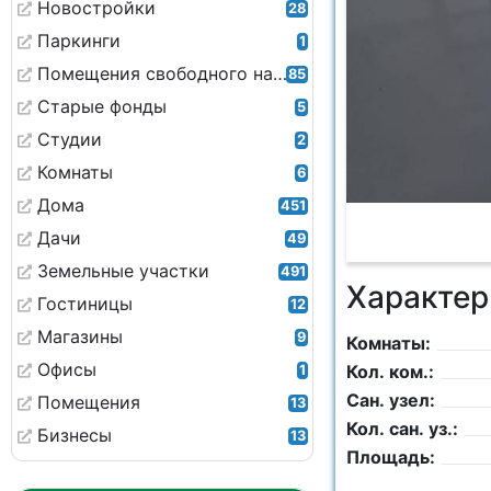
Новостройки
28
Паркинги
1
Помещения свободного назначения
85
Старые фонды
5
Студии
2
Комнаты
6
Дома
451
Дачи
49
Земельные участки
491
Характер
Гостиницы
12
Магазины
9
Комнаты:
Офисы
Кол. ком.:
1
Сан. узел:
Помещения
13
Кол. сан. уз.:
Бизнесы
13
Площадь: