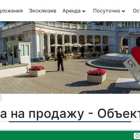
29
дложения
Эксклюзив
Аренда
Посуточно
Ос
1
а на продажу - Объе
О