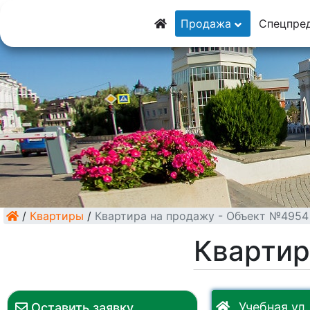
8 (928) 5555-9
Продажа
Спецпре
8 (928) 3054-11
/
Квартиры
/
Квартира на продажу - Объект №4954
Квартир
Учебная ул.
Оставить заявку