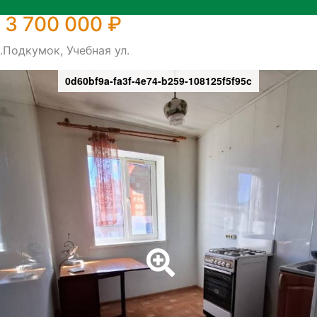
 3 700 000 ₽
.Подкумок, Учебная ул.
0d60bf9a-fa3f-4e74-b259-108125f5f95c