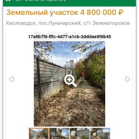
Земельный участок 4 800 000 ₽
Кисловодск, пос.Луначарский, с/т Зеленогорское
17a9b7f6-fffc-4d77-a1cb-2dddae9f6b45