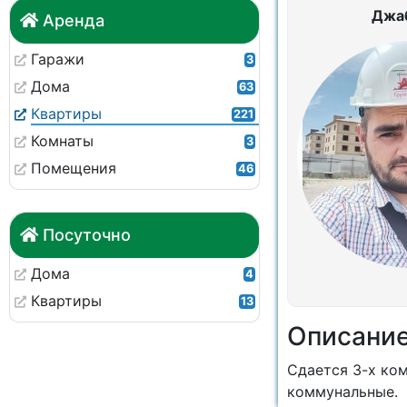
Джа
Аренда
Гаражи
3
Дома
63
Квартиры
221
Комнаты
3
Помещения
46
Посуточно
Дома
4
Квартиры
13
Описани
Сдается 3-х ком
коммунальные.