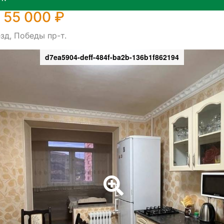
 55 000 ₽
зд, Победы пр-т.
d7ea5904-deff-484f-ba2b-136b1f862194