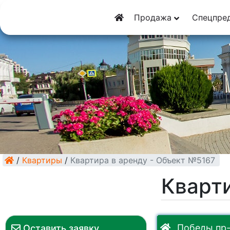
8 (928) 5555-9
Продажа
Спецпре
8 (928) 3054-11
/
Квартиры
/
Квартира в аренду - Объект №5167
Кварти
Победы пр-
Оставить заявку