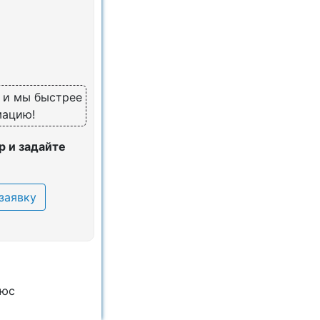
, и мы быстрее
мацию!
 и задайте
заявку
люс