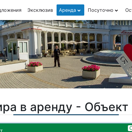
29
дложения
Эксклюзив
Аренда
Посуточно
Ос
1
ра в аренду - Объек
т.