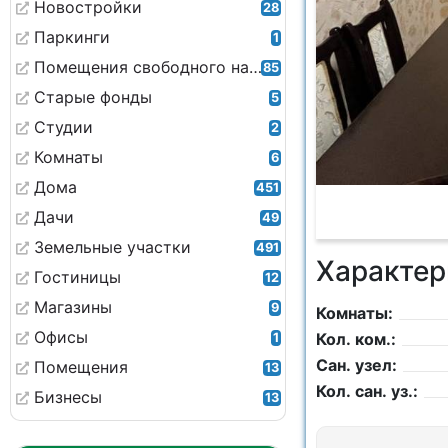
Новостройки
28
Паркинги
1
Помещения свободного назначения
85
Старые фонды
5
Студии
2
Комнаты
6
Дома
451
Дачи
49
Земельные участки
491
Характер
Гостиницы
12
Магазины
9
Комнаты:
Офисы
Кол. ком.:
1
Сан. узел:
Помещения
13
Кол. сан. уз.:
Бизнесы
13