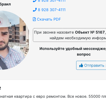
8 928 307-4111
браил
8 928 307-4111
Скачать PDF
При звонке назовите
Объект № 5167
найдем необходимую инфор
Используйте удобный мессенджер
вопрос
Отправить 
е
натная квартира с евро ремонтом. Все новое. 55000 п