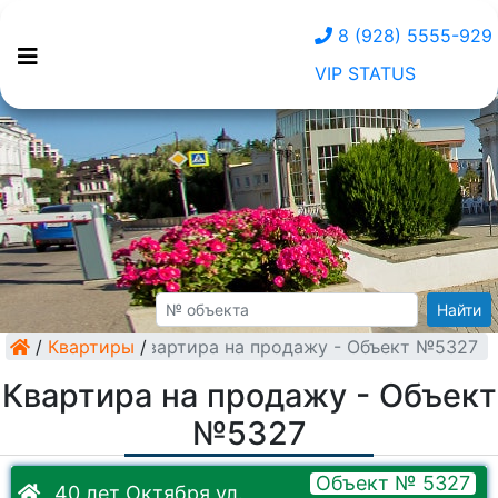
8 (928) 5555-929
VIP STATUS
Найти
/
Квартиры
Квартира на продажу - Объект №5327
/
Квартира на продажу - Объект
№5327
Объект № 5327
40 лет Октября ул.