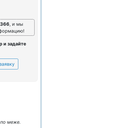
5366
, и мы
нформацию!
 и задайте
заявку
 по меже.