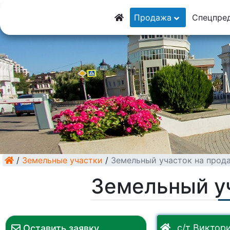
8 (928) 5555-9
Продажа
Спецпре
8 (928) 3054-11
/
Земельные участки
/
Земельный участок на прод
Земельный у
с/т Виктор
Оставить заявку