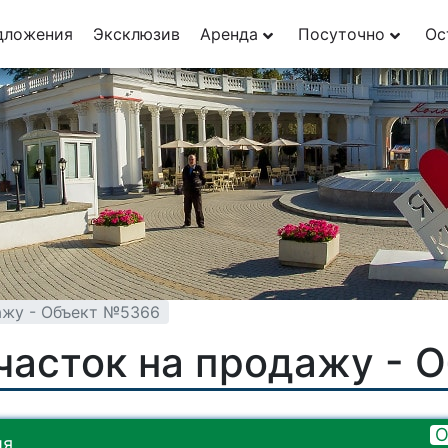
29
дложения
Эксклюзив
Аренда
Посуточно
Ос
1
ажу - Объект №5366
часток на продажу - 
О
ия