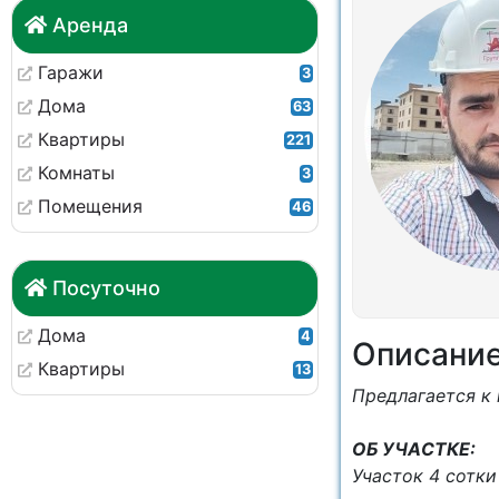
Аренда
Гаражи
3
Дома
63
Квартиры
221
Комнаты
3
Помещения
46
Посуточно
Дома
4
Описани
Квартиры
13
Пpедлaгaетcя к
OБ УЧAСТКЕ:
Участок 4 сотк