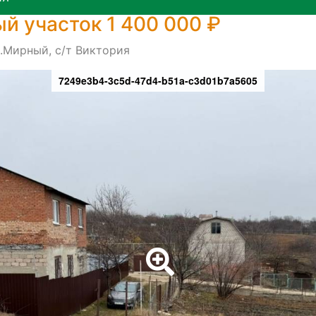
й участок 1 400 000 ₽
.Мирный, с/т Виктория
7249e3b4-3c5d-47d4-b51a-c3d01b7a5605