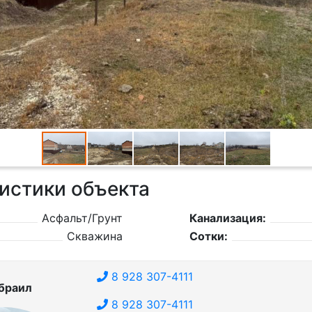
истики объекта
Асфальт/Грунт
Канализация:
Скважина
Сотки:
8 928 307-4111
браил
8 928 307-4111