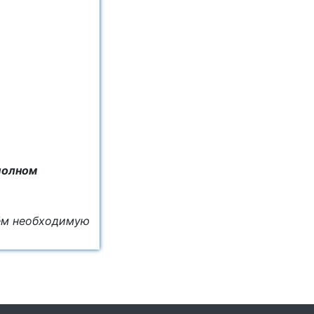
полном
дём необходимую