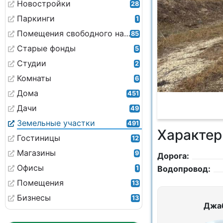
Новостройки
28
Паркинги
1
Помещения свободного назначения
85
Старые фонды
5
Студии
2
Комнаты
6
Дома
451
Дачи
49
Земельные участки
491
Характер
Гостиницы
12
Магазины
9
Дорога:
Офисы
Водопровод:
1
Помещения
13
Бизнесы
13
Джа