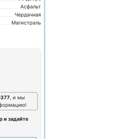
Асфальт
Чердачная
Магистраль
5377
, и мы
нформацию!
 и задайте