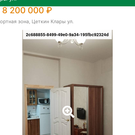
 8 200 000 ₽
ортная зона, Цеткин Клары ул.
2c688855-8499-49e0-9a34-195fbc92324d