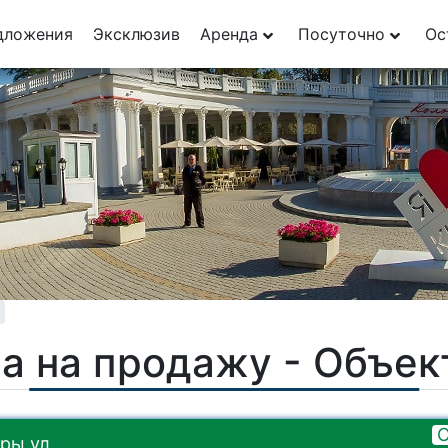
дложения
Эксклюзив
Аренда
Посуточно
Ос
а на продажу - Объе
О
ры ул.