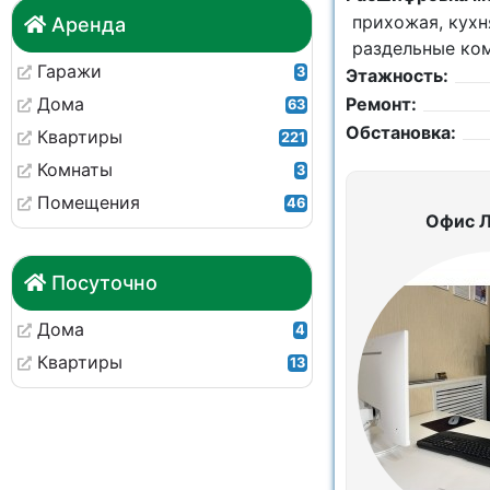
прихожая, кухня
Аренда
раздельные ко
Гаражи
3
Этажность:
Дома
Ремонт:
63
Обстановка:
Квартиры
221
Комнаты
3
Помещения
46
Офис 
Посуточно
Дома
4
Квартиры
13