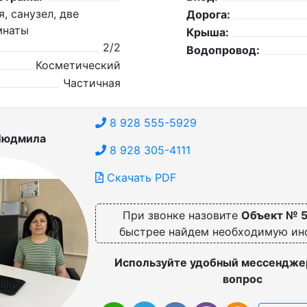
, санузел, две
Дорога:
мнаты
Крыша:
2/2
Водопровод:
Косметический
Частичная
8 928 555-5929
Людмила
8 928 305-4111
Скачать PDF
При звонке назовите
Объект № 
быстрее найдем необходимую и
Используйте удобный мессенджер
вопрос