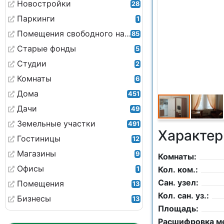
Новостройки
28
Паркинги
1
Помещения свободного назначения
85
Старые фонды
5
Студии
2
Комнаты
6
Дома
451
Дачи
49
Земельные участки
491
Характер
Гостиницы
12
Магазины
9
Комнаты:
Офисы
Кол. ком.:
1
Сан. узел:
Помещения
13
Кол. сан. уз.:
Бизнесы
13
Площадь:
Расшифровка м