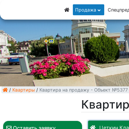
8 (928) 5555-929
Продажа
Спецпре
8 (928) 3054-111
/
Квартиры
/
Квартира на продажу - Объект №5377
Квартир
Цеткин Кла
Оставить заявку