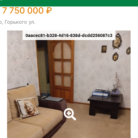
 7 750 000 ₽
, Горького ул.
0aacec81-b328-4d16-838d-dcdd256087c3