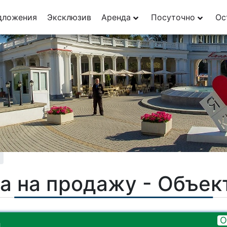
29
дложения
Эксклюзив
Аренда
Посуточно
Ос
1
а на продажу - Объе
О
.