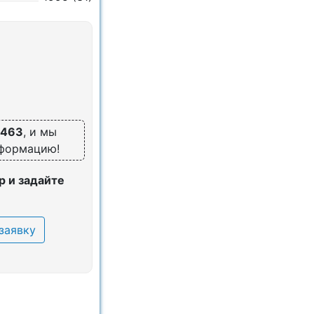
5463
, и мы
нформацию!
 и задайте
заявку