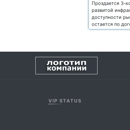
Проздается 3-к
развитой инфра
доступности рын
остается по до
VIP STATUS