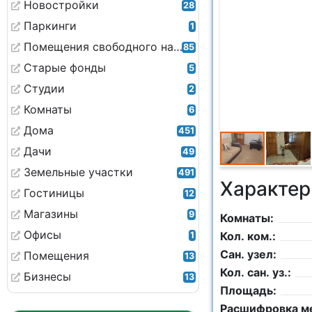
Новостройки
28
Паркинги
1
Помещения свободного назначения
85
Старые фонды
5
Студии
2
Комнаты
6
Дома
451
Дачи
49
Земельные участки
491
Характер
Гостиницы
12
Магазины
9
Комнаты:
Офисы
Кол. ком.:
1
Сан. узел:
Помещения
13
Кол. сан. уз.:
Бизнесы
13
Площадь:
Расшифровка м