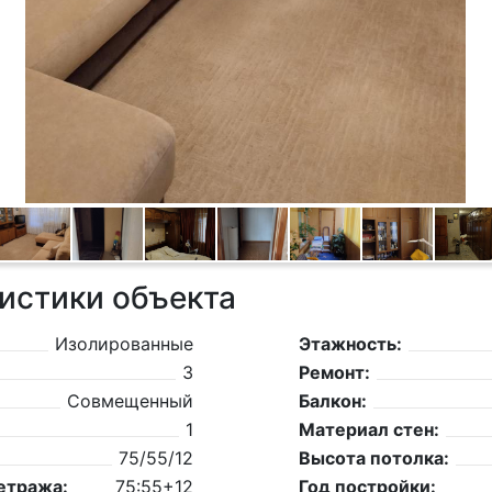
истики объекта
Изолированные
Этажность:
3
Ремонт:
Совмещенный
Балкон:
1
Материал стен:
75/55/12
Высота потолка:
етража:
75:55+12
Год постройки: